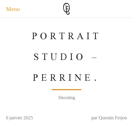
Menu
ACCUEIL
PORTRAIT
ACTUALITÉS
A PROPOS
STUDIO –
PHOTOS
SERVICES
PERRINE.
CONTACT
Shooting
6 janvier 2025
par Quentin Ferjou