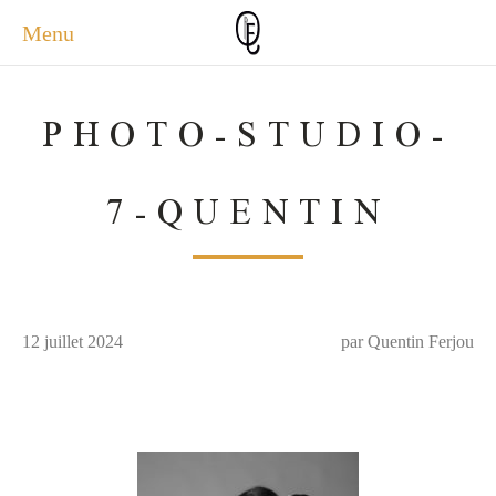
Menu
ACCUEIL
PHOTO-STUDIO-
ACTUALITÉS
A PROPOS
7-QUENTIN
PHOTOS
SERVICES
CONTACT
12 juillet 2024
par Quentin Ferjou