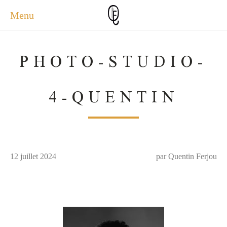
Menu
ACCUEIL
PHOTO-STUDIO-
ACTUALITÉS
A PROPOS
4-QUENTIN
PHOTOS
SERVICES
CONTACT
12 juillet 2024
par Quentin Ferjou