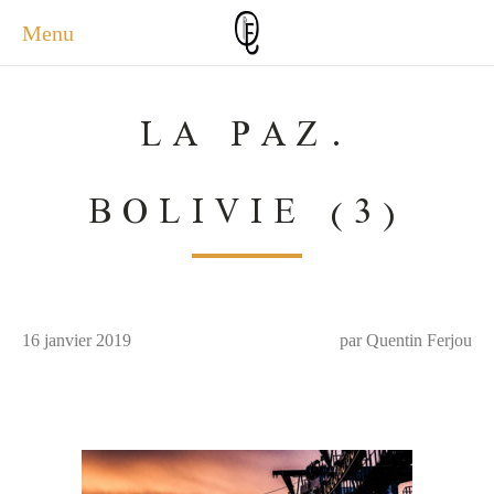
Menu
ACCUEIL
LA PAZ.
ACTUALITÉS
A PROPOS
BOLIVIE (3)
PHOTOS
SERVICES
CONTACT
16 janvier 2019
par Quentin Ferjou