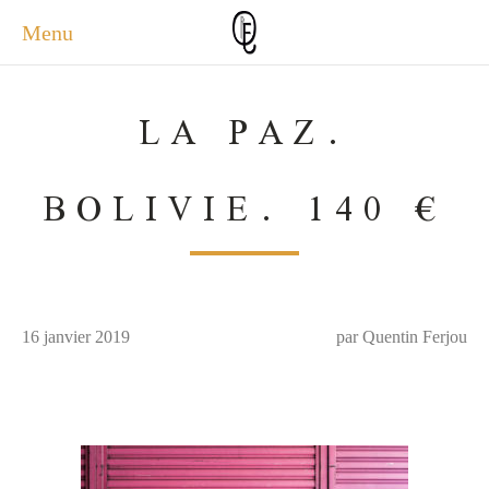
Menu
ACCUEIL
LA PAZ.
ACTUALITÉS
A PROPOS
BOLIVIE. 140 €
PHOTOS
SERVICES
CONTACT
16 janvier 2019
par Quentin Ferjou