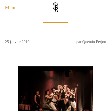
Menu
ACCUEIL
ACTUALITÉS
A PROPOS
25 janvier 2019
par Quentin Ferjou
PHOTOS
SERVICES
CONTACT