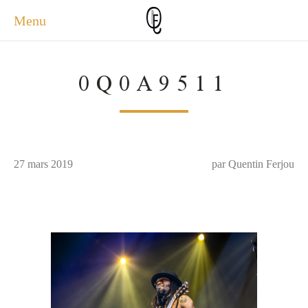
Menu
ACCUEIL
0Q0A9511
ACTUALITÉS
A PROPOS
PHOTOS
SERVICES
27 mars 2019
CONTACT
par Quentin Ferjou