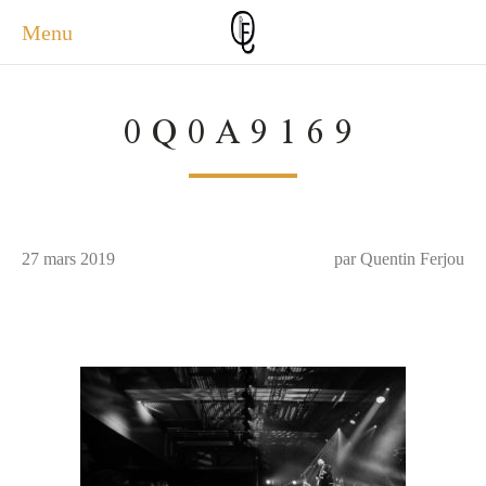
Menu
ACCUEIL
0Q0A9169
ACTUALITÉS
A PROPOS
PHOTOS
SERVICES
27 mars 2019
CONTACT
par Quentin Ferjou