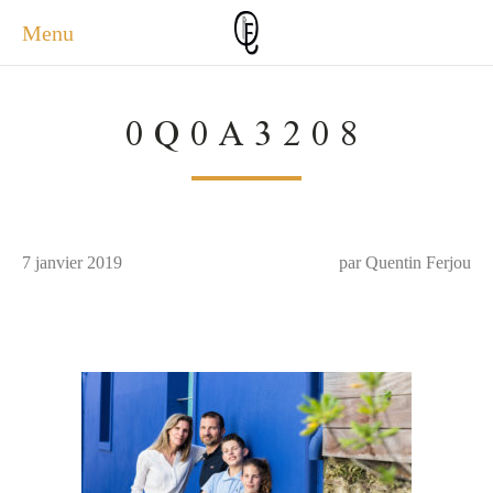
Menu
ACCUEIL
0Q0A3208
ACTUALITÉS
A PROPOS
PHOTOS
SERVICES
7 janvier 2019
CONTACT
par Quentin Ferjou