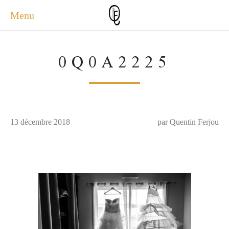
Menu
ACCUEIL
0Q0A2225
ACTUALITÉS
A PROPOS
PHOTOS
SERVICES
13 décembre 2018
CONTACT
par Quentin Ferjou