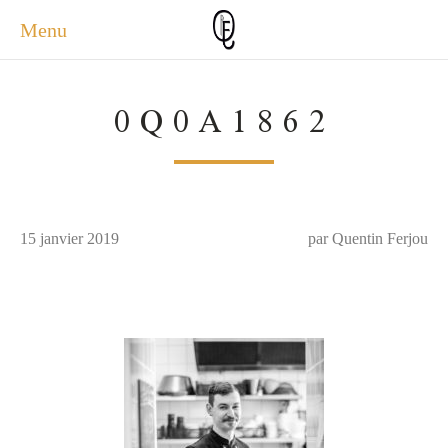
Menu
ACCUEIL
0Q0A1862
ACTUALITÉS
A PROPOS
PHOTOS
SERVICES
15 janvier 2019
CONTACT
par Quentin Ferjou