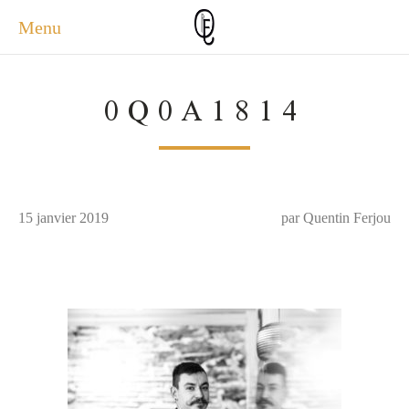
Menu
ACCUEIL
0Q0A1814
ACTUALITÉS
A PROPOS
PHOTOS
SERVICES
15 janvier 2019
CONTACT
par Quentin Ferjou