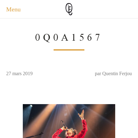
Menu
ACCUEIL
0Q0A1567
ACTUALITÉS
A PROPOS
PHOTOS
SERVICES
27 mars 2019
CONTACT
par Quentin Ferjou