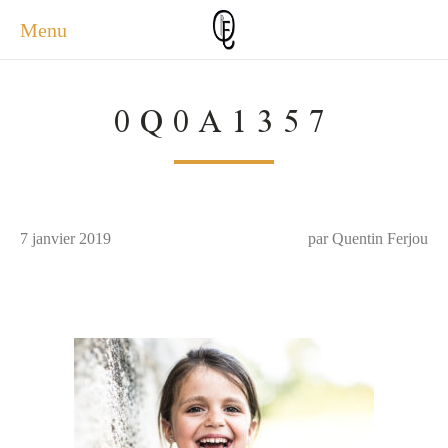
Menu
ACCUEIL
0Q0A1357
ACTUALITÉS
A PROPOS
PHOTOS
SERVICES
7 janvier 2019
CONTACT
par Quentin Ferjou