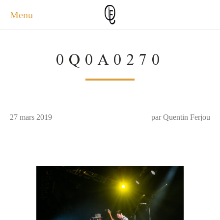
Menu
ACCUEIL
0Q0A0270
ACTUALITÉS
A PROPOS
PHOTOS
SERVICES
27 mars 2019
CONTACT
par Quentin Ferjou