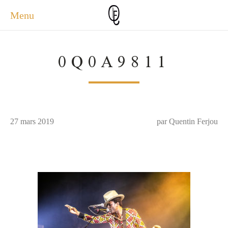
Menu
ACCUEIL
0Q0A9811
ACTUALITÉS
A PROPOS
PHOTOS
SERVICES
27 mars 2019
CONTACT
par Quentin Ferjou